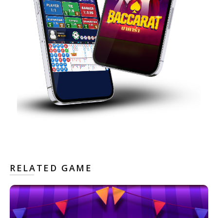
RELATED GAME