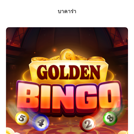
บาคาร่า