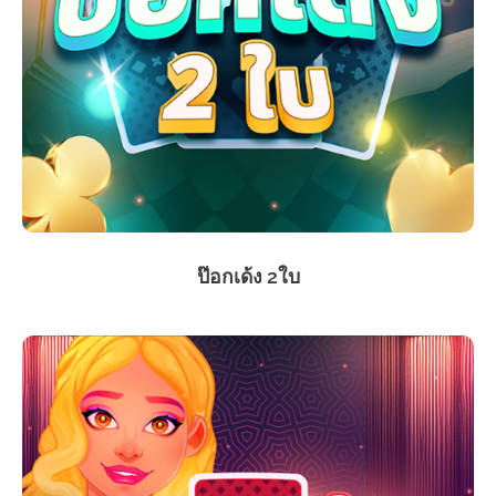
ป๊อกเด้ง 2ใบ