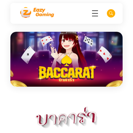
EZ Game