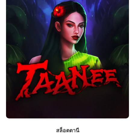
สล็อตตานี